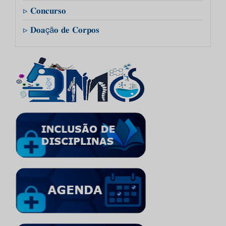
▹ 𝐂𝐨𝐧𝐜𝐮𝐫𝐬𝐨
▹ 𝐃𝐨𝐚çã𝐨 𝐝𝐞 𝐂𝐨𝐫𝐩𝐨𝐬