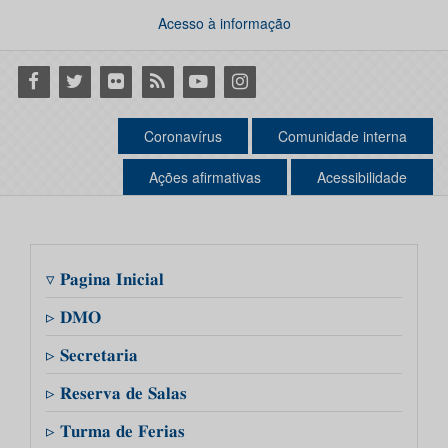
Acesso à informação
Facebook
Twitter
Flickr
RSS
Youtube
Instagram
Coronavírus
Comunidade interna
Ações afirmativas
Acessibilidade
▿ 𝐏𝐚𝐠𝐢𝐧𝐚 𝐈𝐧𝐢𝐜𝐢𝐚𝐥
▹ 𝐃𝐌𝐎
▹ 𝐒𝐞𝐜𝐫𝐞𝐭𝐚𝐫𝐢𝐚
▹ 𝐑𝐞𝐬𝐞𝐫𝐯𝐚 𝐝𝐞 𝐒𝐚𝐥𝐚𝐬
▹ 𝐓𝐮𝐫𝐦𝐚 𝐝𝐞 𝐅𝐞𝐫𝐢𝐚𝐬