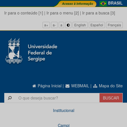
BRASIL
Ir para o conteúdo [1]
|
Ir para o menu [2]
|
Ir para a busca [3]
a+
a-
a
English
Español
Français
Página Inicial
|
WEBMAIL
|
Mapa do Site
Institucional
Campi