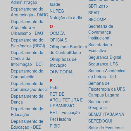
Administração
Idade
SBTI 2015
Departamento de
NUPEG
SEAD
Arqueologia - DARQ
Nutrição dia a dia
SECOMP
Departamento de
Secretaria de
O
Arquitetura e
Governança
Urbanismo - DAU
OCMEA
Institucional
Departamento de
OFICIAIS
Secretariado
Biociências (DBCI)
Olimpíada Brasileira
Executivo
Departamento de
de Contabilidade
Seguranca Digital
Ciência da
Olimpíadas de
Segurança UFS
Informação - DCI
Inovação
Semana Acadêmica
Departamento de
OUVIDORIA
de Letras - DLI
Computação
P
Semana de
Departamento de
PEB
Fisioterapia da UFS
Comunicação Social
PET DE
Campus Lagarto
Departamento de
ARQUITETURA E
Semana de
Dança
URBANISMO
Geografia
Departamento de
PET - Educação
SEMAT ITABAIANA
Educação
Pet História
SEPEDOQUI
Departamento de
PIBID
Educação - DED
Setor de Eventos e