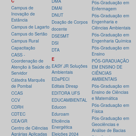
C
DMA
Pós-Graduação em
Campus de
DMAI
Enfermagem
Inovação de
DNUT
Pós-Graduação em
Estância
Engenharia e
Doação de Corpos
Campus de Lagarto
Ciências Ambientais
docente
Campus do Sertão
Pós-Graduação em
DSESMT
Campus Rural
Engenharia Química
DSI
Capacitação
Pós-Graduação em
DTA
Ensino
CASS -
E
Coordenação de
PÓS-GRADUAÇÃO
EASY JR Soluções
Atenção à Saúde do
EM ENSINO DE
Ambientais
Servidor
CIÊNCIAS
EDaPECI
AMBIENTAIS
Cátedra Marquês
de Pombal
Editais Diresp
Pós-Graduação em
Ensino de Ciências
CCAS
EDITORA UFS
e Matemática
CCV
EDUCAMBIENTAL
Pós-Graduação em
CDRH
Educon
Física
CDTEC
Eduroam
Pós-Graduação em
CEA/GR
Eficiência
Geociências e
Energética
Centro de Ciências
Análise de Bacias
Agrárias Aplicadas
Eleições 2024