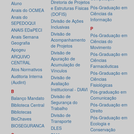
Diretoria de Projetos
Aluno
Pós-Graduação em
e Estruturas Físicas
Anais do OCMEA
Ciências da
(DOFIS)
Anais do
Informação
Divisão de Ações
SEPEDOQUI
Inclusivas
P
ANAIS EDaPECI
Divisão de
Pós-Graduação em
Anais Semana
Acompanhamento
Ciências do
Geografia
de Projetos
Movimento
Apogeu
Divisão de
Pós-Graduação em
ARQUIVO
Apuração de
Ciências
CENTRAL
Acumulação de
Farmacêuticas
Atos Normativos
Vínculos
Pós-Graduação em
Auditoria Interna
Divisão de
Ciências
(Audint)
Avaliação
Fisiológicas
Institucional - DIAVI
B
Pós-graduação em
Divisão de
Comunicação
Balanço Mandato
Segurança do
Pós-Graduação em
Biblioteca Central
Trabalho
Direito
Bibliotecas
Divisão de
Pós-Graduação em
BioChaves
Transporte
Ecologia e
BIOSEGURANCA
DLES
Conservação