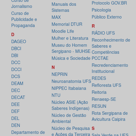
Curso de
Protocolo GOV.BR
Manuais dos
Jornalismo
Psicologia
Sistemas
Curso de
Público Externo
MAX
Publicidade e
Memorial DTUR
Propaganda
R
Moodle Life
RÁDIO UFS
D
Mulher e Literatura
Reconhecimento de
DAGEO
Museu do Homem
Saberes e
DBCI
Sergipano - MUHSE
Competências
DBI
Música e Sociedade
PCCTAE
DCC
Recredenciamento
N
DCCI
Institucional
NEPRIN
DCS
REDES
Neuroanatomia UFS
DEAM
Refloresta UFS
NIPPEC Itabaiana
DEC
Reitoria
NTU
DECAT
Renaesp-SE
Núcleo ASIE (Ação
DEE
RESUN
Saberes Indígenas)
DEF
Rota Sergipana de
Núcleo de Gestão
DEL
Avicultura Caipira
Ambiental
DEN
Núcleo de Pesquisa
S
Departamento de
e Ações da Terceira
Sala Verde na UFS