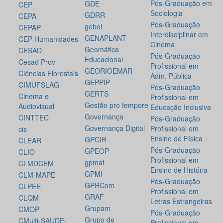
Pós-Graduação em
GDE
CEP
Sociologia
GDRR
CEPA
Pós-Graduação
gebol
CEPAP
Interdisciplinar em
GENAPLANT
CEP-Humanidades
Cinema
Geomática
CESAD
Pós-Graduação
Educacional
Cesad Prov
Profissional em
GEORIOEMAR
Ciências Florestais
Adm. Pública
GEPPIP
CIMUFSLAG
Pós-Graduação
GERTS
Cinema e
Profissional em
Gestão pro tempore
Audiovisual
Educação Inclusiva
Governança
CINTTEC
Pós-Graduação
Governança Digital
Profissional em
cis
Ensino de Física
GPCIR
CLEAR
Pós-Graduação
GPEOP
CLIO
Profissional em
gpmat
CLMDCEM
Ensino de História
GPMI
CLM-MAPE
Pós-Graduação
GPRCom
CLPEE
Profissional em
GRAF
CLQM
Letras Estrangeiras
Grupam
CMOP
Pós-Graduação
Grupo de
CMulti-SAUDE-
Profissional em