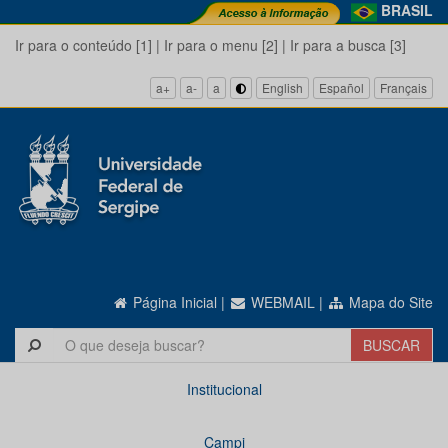
BRASIL
Ir para o conteúdo [1]
|
Ir para o menu [2]
|
Ir para a busca [3]
a+
a-
a
English
Español
Français
Página Inicial
|
WEBMAIL
|
Mapa do Site
Institucional
Campi