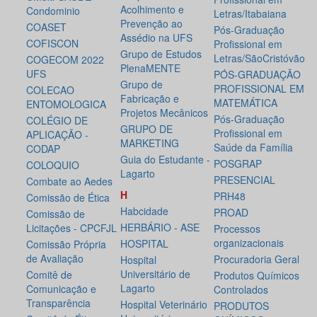
Acolhimento e
Condominio
Letras/Itabaiana
Prevenção ao
COASET
Pós-Graduação
Assédio na UFS
COFISCON
Profissional em
Grupo de Estudos
Letras/SãoCristóvão
COGECOM 2022
PlenaMENTE
UFS
PÓS-GRADUAÇÃO
Grupo de
PROFISSIONAL EM
COLECAO
Fabricação e
MATEMÁTICA
ENTOMOLOGICA
Projetos Mecânicos
Pós-Graduação
COLÉGIO DE
GRUPO DE
Profissional em
APLICAÇÃO -
MARKETING
Saúde da Família
CODAP
Guia do Estudante -
POSGRAP
COLOQUIO
Lagarto
PRESENCIAL
Combate ao Aedes
H
PRH48
Comissão de Ética
Habcidade
PROAD
Comissão de
HERBÁRIO - ASE
Licitações - CPCFJL
Processos
organizacionais
HOSPITAL
Comissão Própria
de Avaliação
Procuradoria Geral
Hospital
Universitário de
Comitê de
Produtos Químicos
Lagarto
Comunicação e
Controlados
Transparência
Hospital Veterinário
PRODUTOS