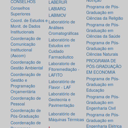
Nutrição
CONSELHOS
LABERUR
Programa de Pós-
Conselhos
LABIARQ
Graduação em
Superiores
LABIMOV
Ciências da Religião
Coord. de Estudos e
Laboratório de
Programa de Pós-
Monit. de Dados
Análises
Graduação em
Institucionais
Cromatográficas
Ciências da Saúde
Coordenação de
Laboratório de
Programa de Pós-
Comunicação
Estudos em
Graduação em
Institucional
Cuidado
Ciências Naturais
(Ascom)
Farmacêutico
PROGRAMA DE
Coordenação de
Laboratorio de
PÓS-GRADUAÇÃO
Gestão Ambiental
Fitoremediação -
EM ECONOMIA
Coordenação de
LAFITO
Programa de Pós-
Gestão e
Laboratório de
Graduação em
Programação
Flavor - LAF
Educação
Orçamentária
Laboratório de
Programa de Pós-
Coordenação de
Geotecnia e
Graduação em
Pessoal
Pavimentação
Engenharia Civil
Coordenação de
Laboratório de
Programa de Pós-
Pós-Graduação
Máquinas Térmicas
Graduação em
Coordenação de
Engenharia Elétrica