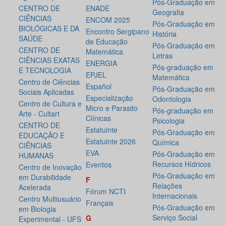
Pós-Graduação em
CENTRO DE
ENADE
Geografia
CIÊNCIAS
ENCOM 2025
Pós-Graduação em
BIOLÓGICAS E DA
Encontro Sergipano
História
SAÚDE
de Educação
Pós-Graduação em
CENTRO DE
Matemática
Letras
CIÊNCIAS EXATAS
ENERGIA
Pós-graduação em
E TECNOLOGIA
EPJEL
Matemática
Centro de Ciências
Español
Pós-Graduação em
Sociais Aplicadas
Especialização
Odontologia
Centro de Cultura e
Micro e Parasito
Pós-graduação em
Arte - Cultart
Clínicas
Psicologia
CENTRO DE
Estatuinte
Pós-Graduação em
EDUCAÇÃO E
Estatuinte 2026
Química
CIÊNCIAS
EVA
Pós-Graduação em
HUMANAS
Recursos Hídricos
Eventos
Centro de Inovação
Pós-Graduação em
em Durabilidade
F
Relações
Acelerada
Fórum NCTI
Internacionais
Centro Multiusuário
Français
Pós-Graduação em
em Biologia
Serviço Social
G
Experimental - UFS