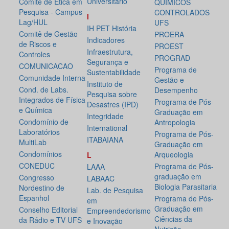
Universitário
Comitê de Ética em
QUÍMICOS
Pesquisa - Campus
CONTROLADOS
I
Lag/HUL
UFS
IH PET História
Comitê de Gestão
PROERA
Indicadores
de Riscos e
PROEST
Infraestrutura,
Controles
PROGRAD
Segurança e
COMUNICACAO
Programa de
Sustentabilidade
Comunidade Interna
Gestão e
Instituto de
Cond. de Labs.
Desempenho
Pesquisa sobre
Integrados de Física
Programa de Pós-
Desastres (IPD)
e Química
Graduação em
Integridade
Condomínio de
Antropologia
International
Laboratórios
Programa de Pós-
ITABAIANA
MultiLab
Graduação em
Condomínios
Arqueologia
L
CONEDUC
Programa de Pós-
LAAA
graduação em
Congresso
LABAAC
Biologia Parasitaria
Nordestino de
Lab. de Pesquisa
Espanhol
Programa de Pós-
em
Graduação em
Conselho Editorial
Empreendedorismo
Ciências da
da Rádio e TV UFS
e Inovação