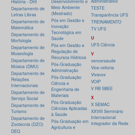
Administrativo
Desenvolvimento e
História - DHI
Meio Ambiente
TESTE
Departamento de
(Mestrado)
Letras Libras
Transparência UFS
Pós em Gestão e
Departamento de
TREINAMENTO
Inovação
Matemática
TV UFS
Tecnológica em
Departamento de
U
Saúde
Morfologia
UFS Ciência
Pós em Gestão e
Departamento de
Regulação de
Museologia
V
Recursos Hídricos
Departamento de
vencersaude
Pós-Graduação
Música (DMU)
Vice-reitoria
Administração
Departamento de
Vivavox
Pós-Graduação
Relações
VOIP
Ciência e
Internacionais
V RB SBEE
Engenharia de
Departamento de
Materiais
X
Serviço Social
Pós-Graduação
X SEMAC
Departamento de
Ciências Aplicadas
Turismo
XXVIII Seminário
à Saúde
Internacional
Departamento de
Pós-Graduação em
Integrador da Rede
Zootecnia (DZO)
Agricultura e
DEQ