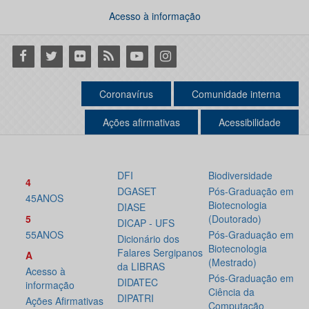
Acesso à informação
Facebook
Twitter
Flickr
RSS
Youtube
Instagram
Coronavírus
Comunidade interna
Ações afirmativas
Acessibilidade
DFI
Biodiversidade
4
DGASET
Pós-Graduação em
45ANOS
Biotecnologia
DIASE
5
(Doutorado)
DICAP - UFS
55ANOS
Pós-Graduação em
Dicionário dos
Biotecnologia
Falares Sergipanos
A
(Mestrado)
da LIBRAS
Acesso à
Pós-Graduação em
DIDATEC
informação
Ciência da
DIPATRI
Ações Afirmativas
Computação