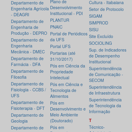
Plano de
Cultura - Itabaiana
Departamento de
Desenvolvimento
Engenharia Agrícola
Setor de Protocolo
Institucional - PDI
- DEAGRI
SIGAM
PLANTUR
Departamento de
SIMPROD
PNAIC
Engenharia de
SISU
Produção - DEPRO
Portal de Periódicos
Site Excluído
da UFS
Departamento de
SOCIOLING
Engenharia
Portal UFS
Sup. de Indicadores
Mecânica - DMEC
Portarias (até
de Desempenho
Departamento de
31/10/2017)
Institucional
Farmácia - DFA
Pós em Ciência da
Superintendência
Departamento de
Propriedade
de Comunicação -
Filosofia
Intelectual
SECOM
Departamento de
Pós em Ciência e
Superintendência
Fisiologia - CCBS /
Tecnologia de
de Infraestrutura
UFS
Alimentos
Superintendência
Departamento de
Pós em
de Tecnologia da
Fisioterapia - DFT
Desenvolvimento e
Informação
Meio Ambiente
Departamento de
T
(Doutorado)
Geologia
Técnico-
Pós em
Departamento de