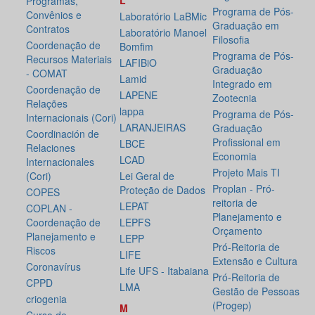
L
Programas,
Programa de Pós-
Convênios e
Laboratório LaBMic
Graduação em
Contratos
Laboratório Manoel
Filosofia
Coordenação de
Bomfim
Programa de Pós-
Recursos Materiais
LAFIBiO
Graduação
- COMAT
Lamid
Integrado em
Coordenação de
LAPENE
Zootecnia
Relações
lappa
Programa de Pós-
Internacionais (Cori)
LARANJEIRAS
Graduação
Coordinación de
Profissional em
LBCE
Relaciones
Economia
LCAD
Internacionales
Projeto Mais TI
(Cori)
Lei Geral de
Proplan - Pró-
Proteção de Dados
COPES
reitoria de
LEPAT
COPLAN -
Planejamento e
Coordenação de
LEPFS
Orçamento
Planejamento e
LEPP
Pró-Reitoria de
Riscos
LIFE
Extensão e Cultura
Coronavírus
Life UFS - Itabaiana
Pró-Reitoria de
CPPD
LMA
Gestão de Pessoas
criogenia
(Progep)
M