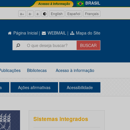
BRASIL
a+
a-
a
English
Español
Français
Página Inicial
|
WEBMAIL
|
Mapa do Site
Publicações
Bibliotecas
Acesso à informação
a
Ações afirmativas
Acessibilidade
Sistemas integrados