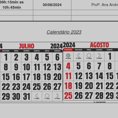
09h:15min as
30/08/2024
Profª. Ana Andr
10h:45min
⠀⠀
⠀⠀⠀⠀⠀⠀⠀⠀⠀⠀⠀⠀⠀⠀
Calendário 2023