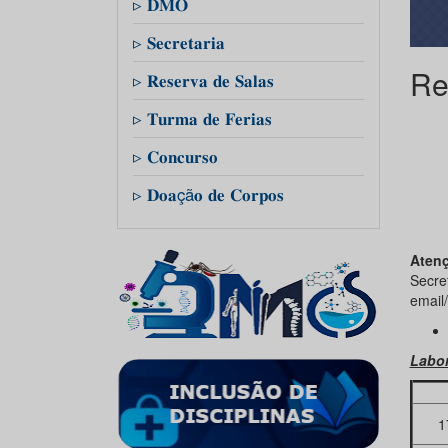
▹ 𝐃𝐌𝐎
▹ 𝐒𝐞𝐜𝐫𝐞𝐭𝐚𝐫𝐢𝐚
Re
▹ 𝐑𝐞𝐬𝐞𝐫𝐯𝐚 𝐝𝐞 𝐒𝐚𝐥𝐚𝐬
▹ 𝐓𝐮𝐫𝐦𝐚 𝐝𝐞 𝐅𝐞𝐫𝐢𝐚𝐬
▹ 𝐂𝐨𝐧𝐜𝐮𝐫𝐬𝐨
▹ 𝐃𝐨𝐚çã𝐨 𝐝𝐞 𝐂𝐨𝐫𝐩𝐨𝐬
Aten
Secr
email/
Labor
Ho
1