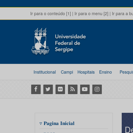
Ir para o conteúdo [1]
|
Ir para o menu [2]
|
Ir para a b
Institucional
Campi
Hospitais
Ensino
Pesqui
Facebook
Twitter
Flickr
RSS
Youtube
Instagram
▿ 𝐏𝐚𝐠𝐢𝐧𝐚 𝐈𝐧𝐢𝐜𝐢𝐚𝐥
De