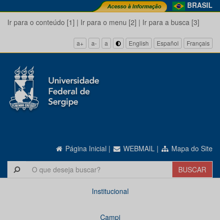
BRASIL
Ir para o conteúdo [1]
|
Ir para o menu [2]
|
Ir para a busca [3]
a+
a-
a
English
Español
Français
Página Inicial
|
WEBMAIL
|
Mapa do Site
Institucional
Campi