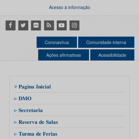
Acesso à informação
Facebook
Twitter
Flickr
RSS
Youtube
Instagram
Coronavírus
Comunidade interna
Ações afirmativas
Acessibilidade
▿ 𝐏𝐚𝐠𝐢𝐧𝐚 𝐈𝐧𝐢𝐜𝐢𝐚𝐥
▹ 𝐃𝐌𝐎
▹ 𝐒𝐞𝐜𝐫𝐞𝐭𝐚𝐫𝐢𝐚
▹ 𝐑𝐞𝐬𝐞𝐫𝐯𝐚 𝐝𝐞 𝐒𝐚𝐥𝐚𝐬
▹ 𝐓𝐮𝐫𝐦𝐚 𝐝𝐞 𝐅𝐞𝐫𝐢𝐚𝐬