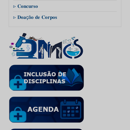
▹ 𝐂𝐨𝐧𝐜𝐮𝐫𝐬𝐨
▹ 𝐃𝐨𝐚çã𝐨 𝐝𝐞 𝐂𝐨𝐫𝐩𝐨𝐬