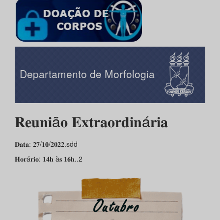
Departamento de Morfologia
𝐑𝐞𝐮𝐧𝐢ã𝐨 𝐄𝐱𝐭𝐫𝐚𝐨𝐫𝐝𝐢𝐧á𝐫𝐢𝐚
𝐃𝐚𝐭𝐚: 𝟐𝟕/𝟏𝟎/𝟐𝟎𝟐𝟐.sdd
𝐇𝐨𝐫á𝐫𝐢𝐨: 𝟏𝟒𝐡 à𝐬 𝟏𝟔𝐡..2