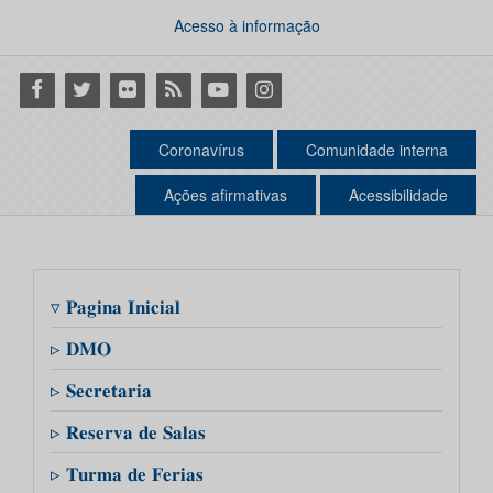
Acesso à informação
Facebook
Twitter
Flickr
RSS
Youtube
Instagram
Coronavírus
Comunidade interna
Ações afirmativas
Acessibilidade
▿ 𝐏𝐚𝐠𝐢𝐧𝐚 𝐈𝐧𝐢𝐜𝐢𝐚𝐥
▹ 𝐃𝐌𝐎
▹ 𝐒𝐞𝐜𝐫𝐞𝐭𝐚𝐫𝐢𝐚
▹ 𝐑𝐞𝐬𝐞𝐫𝐯𝐚 𝐝𝐞 𝐒𝐚𝐥𝐚𝐬
▹ 𝐓𝐮𝐫𝐦𝐚 𝐝𝐞 𝐅𝐞𝐫𝐢𝐚𝐬