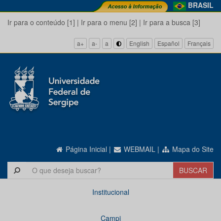
BRASIL
Ir para o conteúdo [1]
|
Ir para o menu [2]
|
Ir para a busca [3]
a+
a-
a
English
Español
Français
Página Inicial
|
WEBMAIL
|
Mapa do Site
Institucional
Campi