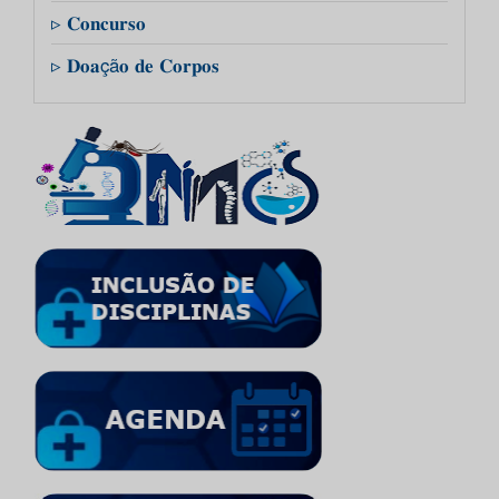
▹ 𝐂𝐨𝐧𝐜𝐮𝐫𝐬𝐨
▹ 𝐃𝐨𝐚çã𝐨 𝐝𝐞 𝐂𝐨𝐫𝐩𝐨𝐬