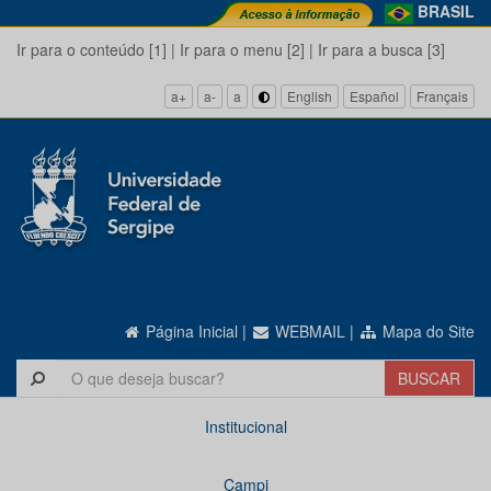
BRASIL
Ir para o conteúdo [1]
|
Ir para o menu [2]
|
Ir para a busca [3]
a+
a-
a
English
Español
Français
Página Inicial
|
WEBMAIL
|
Mapa do Site
Institucional
Campi