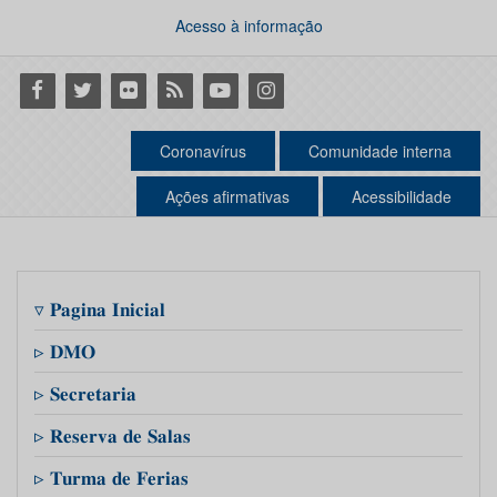
Acesso à informação
Facebook
Twitter
Flickr
RSS
Youtube
Instagram
Coronavírus
Comunidade interna
Ações afirmativas
Acessibilidade
▿ 𝐏𝐚𝐠𝐢𝐧𝐚 𝐈𝐧𝐢𝐜𝐢𝐚𝐥
▹ 𝐃𝐌𝐎
▹ 𝐒𝐞𝐜𝐫𝐞𝐭𝐚𝐫𝐢𝐚
▹ 𝐑𝐞𝐬𝐞𝐫𝐯𝐚 𝐝𝐞 𝐒𝐚𝐥𝐚𝐬
▹ 𝐓𝐮𝐫𝐦𝐚 𝐝𝐞 𝐅𝐞𝐫𝐢𝐚𝐬