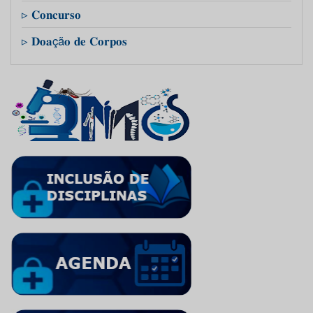
▹ 𝐂𝐨𝐧𝐜𝐮𝐫𝐬𝐨
▹ 𝐃𝐨𝐚çã𝐨 𝐝𝐞 𝐂𝐨𝐫𝐩𝐨𝐬